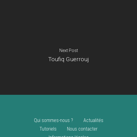
Je suis un
commerçant
Trouver un point
vente
Nouveautés
Next Post
Toufiq Guerrouj
Qui sommes-nous ?
Actualités
Tutoriels
Nous contacter