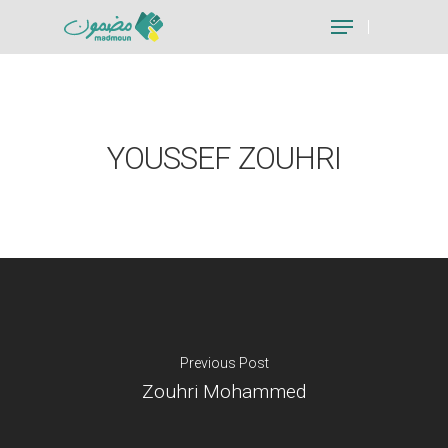
Hit enter to search or ESC to close
YOUSSEF ZOUHRI
Previous Post
Zouhri Mohammed
Je suis un particu