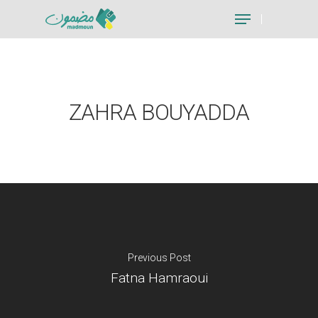
Hit enter to search or ESC to close
ZAHRA BOUYADDA
Previous Post
Fatna Hamraoui
Je suis un particu