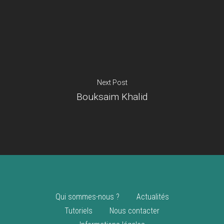
Je suis un
commerçant
Trouver un point
vente
Nouveautés
Next Post
Bouksaim Khalid
Qui sommes-nous ?
Actualités
Tutoriels
Nous contacter