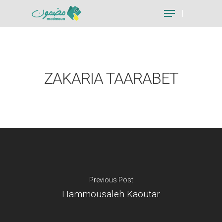
Hit enter to search or ESC to close
ZAKARIA TAARABET
Previous Post
Hammousaleh Kaoutar
Je suis un particu