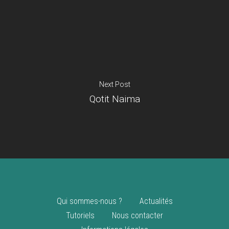
Je suis un
commerçant
Trouver un point
vente
Nouveautés
Next Post
Qotit Naima
Qui sommes-nous ?
Actualités
Tutoriels
Nous contacter