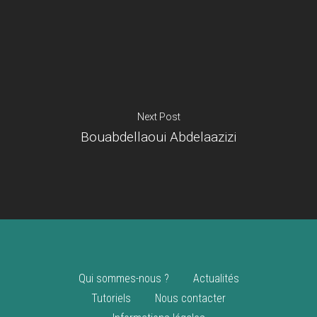
Je suis un
commerçant
Trouver un point
vente
Nouveautés
Next Post
Bouabdellaoui Abdelaazizi
Qui sommes-nous ?
Actualités
Tutoriels
Nous contacter