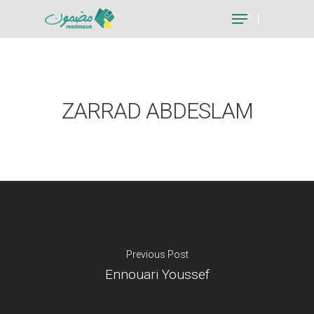
Hit enter to search or ESC to close
ZARRAD ABDESLAM
Previous Post
Ennouari Youssef
Je suis un particu