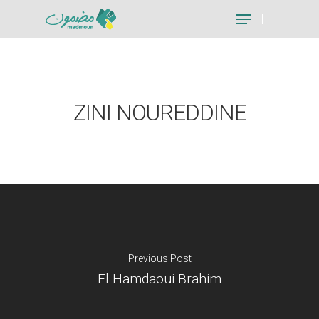
Hit enter to search or ESC to close
ZINI NOUREDDINE
Previous Post
El Hamdaoui Brahim
Je suis un particu