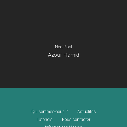
Je suis un
commerçant
Trouver un point
vente
Nouveautés
Next Post
Azour Hamid
Qui sommes-nous ?
Actualités
Tutoriels
Nous contacter