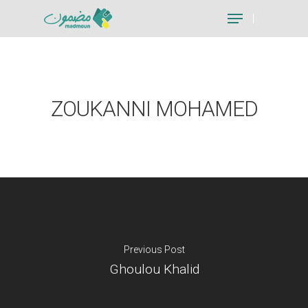
Hit enter to search or ESC to close
ZOUKANNI MOHAMED
Previous Post
Ghoulou Khalid
Je suis un particu