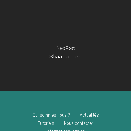
Je suis un
commerçant
Trouver un point
vente
Nouveautés
Next Post
Sbaa Lahcen
Qui sommes-nous ?
Actualités
Tutoriels
Nous contacter