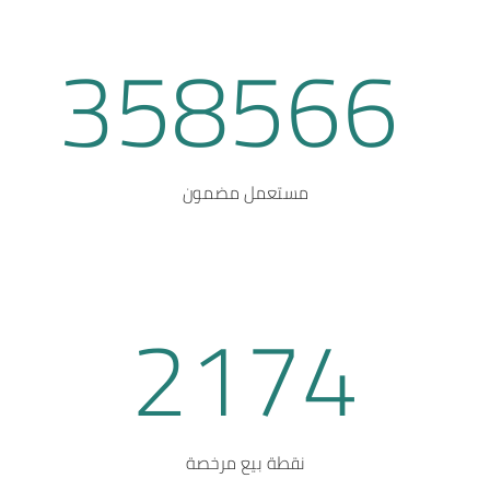
358566
مستعمل مضمون
2174
نقطة بيع مرخصة