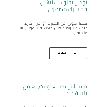
توصل بفلوسك نيشان
فحسابك مضمون
الخواص
تجار
تتسنا تحويل من المغرب أو من الخاريج ؟
فلوسك تيوصلو حتال عندك، فتيليفونك، بلا
ما تتنقل.
بيع الأخرى
أريد الإستفادة
ماتبقاش تضييع لوقت، تعامل
بتيليفونك