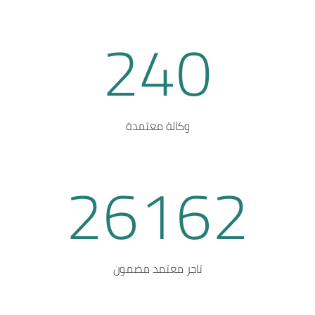
240
وكالة معتمدة
26162
تاجر معتمد مضمون