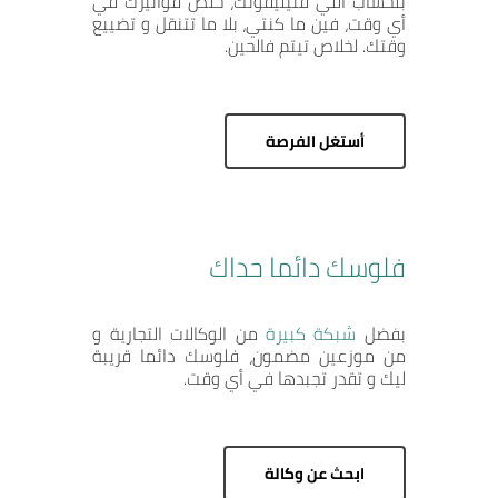
بلحساب اللي فتيليفونك، خلص فواتيرك في
أي وقت، فين ما كنتي، بلا ما تتنقل و تضييع
وقتك. لخلاص تيتم فالحين.
أستغل الفرصة
فلوسك دائما حداك
بفضل
شبكة كبيرة
من الوكالات التجارية و
من موزعين مضمون، فلوسك دائما قريبة
ليك و تقدر تجبدها في أي وقت.
ابحث عن وكالة