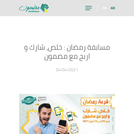
FR
AR
Hit enter to search or ESC to close
مسابقة رمضان : خلص، شارك و
اربح مع مضمون
04/04/2021