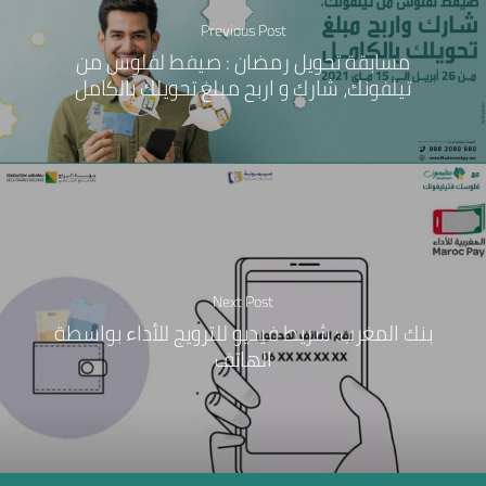
Previous Post
مسابقة تحويل رمضان : صيفط لفلوس من
تيلفونك، شارك و اربح مبلغ تحويلك بالكامل
Next Post
بنك المغرب: شريط فيديو للترويج للأداء بواسطة
الهاتف