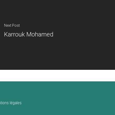
Next Post
Karrouk Mohamed
tions légales