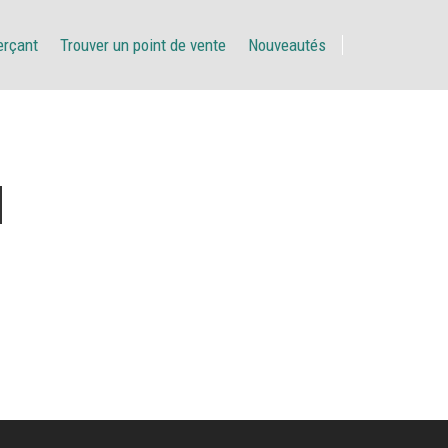
erçant
Trouver un point de vente
Nouveautés
M