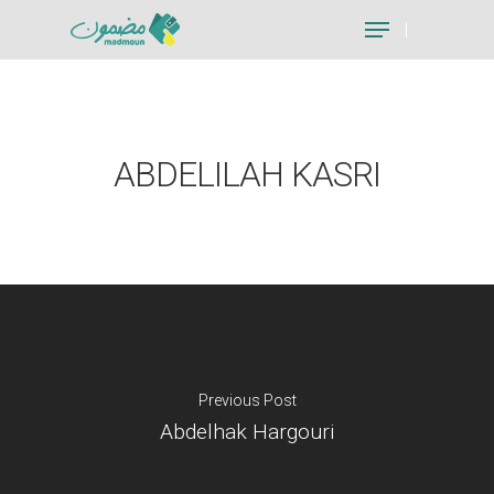
Hit enter to search or ESC to close
ABDELILAH KASRI
Previous Post
Abdelhak Hargouri
Je suis un particu