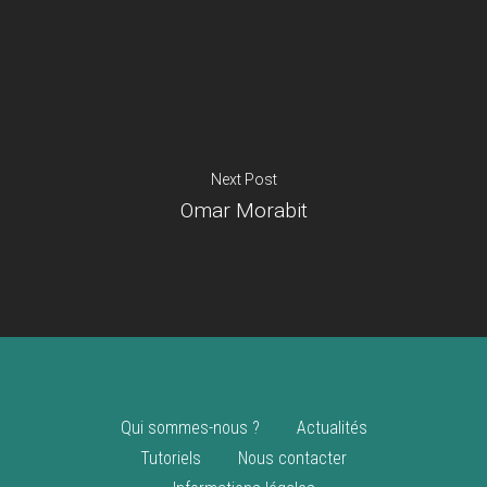
Je suis un
commerçant
Trouver un point
vente
Nouveautés
Next Post
Omar Morabit
Qui sommes-nous ?
Actualités
Tutoriels
Nous contacter