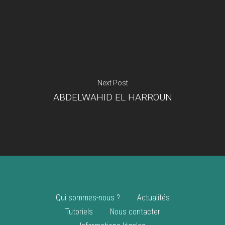
Je suis un
commerçant
Trouver un point
vente
Nouveautés
Next Post
ABDELWAHID EL HARROUN
Qui sommes-nous ?
Actualités
Tutoriels
Nous contacter