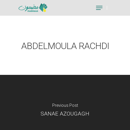
Hit enter to search or ESC to close
ABDELMOULA RACHDI
Previous Post
SANAE AZOUGAGH
Je suis un particu