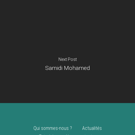
Je suis un
commerçant
Trouver un point
vente
Nouveautés
Next Post
Samidi Mohamed
Qui sommes-nous ?
Actualités