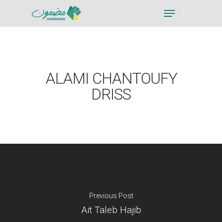
Hit enter to search or ESC to close
ALAMI CHANTOUFY
DRISS
Previous Post
Ait Taleb Hajib
Je suis un particu