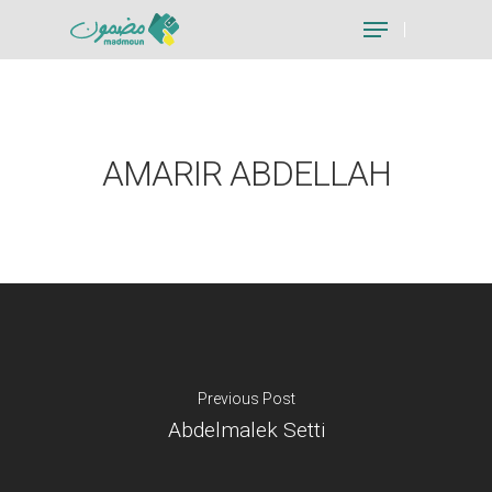
Hit enter to search or ESC to close
AMARIR ABDELLAH
Previous Post
Abdelmalek Setti
Je suis un particu