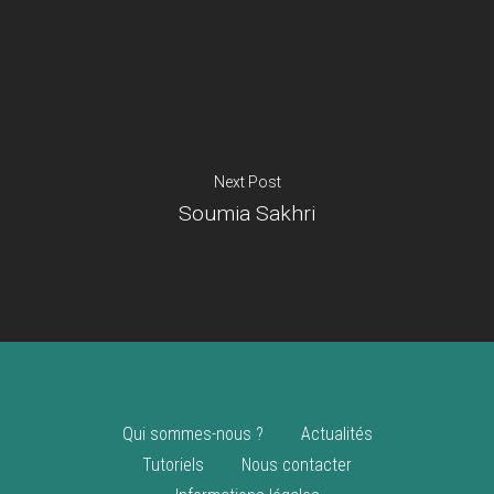
Je suis un
commerçant
Trouver un point
vente
Nouveautés
Next Post
Soumia Sakhri
Qui sommes-nous ?
Actualités
Tutoriels
Nous contacter