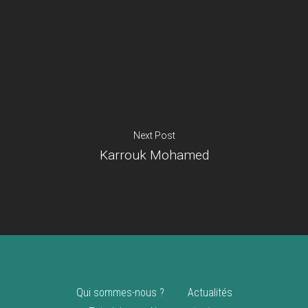
Je suis un
commerçant
Trouver un point
vente
Nouveautés
Next Post
Karrouk Mohamed
Qui sommes-nous ?
Actualités