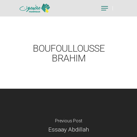
Hit enter to search or ESC to close
BOUFOULLOUSSE
BRAHIM
Previous Post
Essaay Abdillah
Je suis un particu