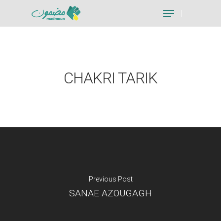
Hit enter to search or ESC to close
CHAKRI TARIK
Previous Post
SANAE AZOUGAGH
Je suis un particu