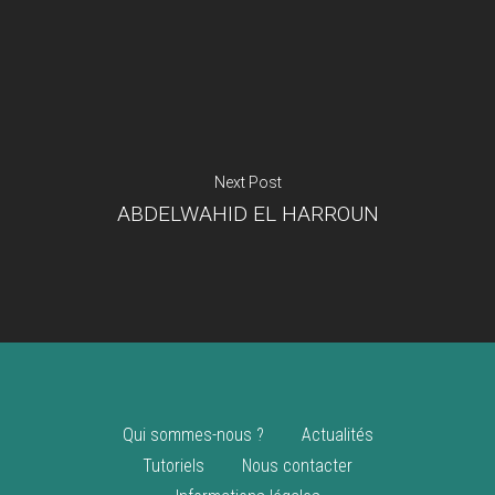
Je suis un
commerçant
Trouver un point
vente
Nouveautés
Next Post
ABDELWAHID EL HARROUN
Qui sommes-nous ?
Actualités
Tutoriels
Nous contacter