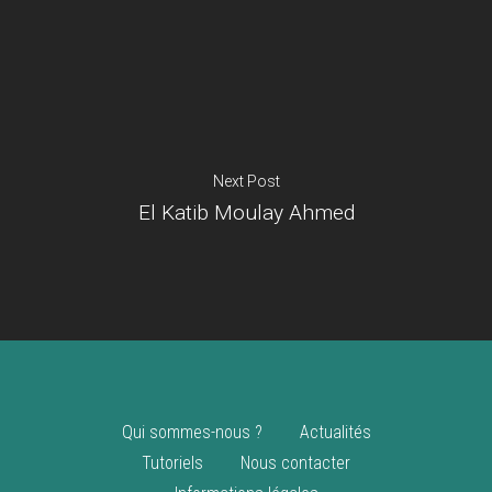
Je suis un
commerçant
Trouver un point
vente
Nouveautés
Next Post
El Katib Moulay Ahmed
Qui sommes-nous ?
Actualités
Tutoriels
Nous contacter