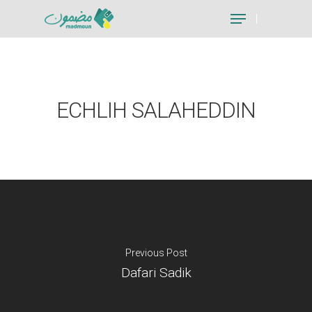
Hit enter to search or ESC to close
ECHLIH SALAHEDDIN
Previous Post
Dafari Sadik
Je suis un particu