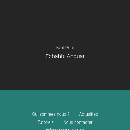
Je suis un
commerçant
Trouver un point
vente
Nouveautés
Next Post
Echahbi Anouar
Qui sommes-nous ?
Actualités
Tutoriels
Nous contacter