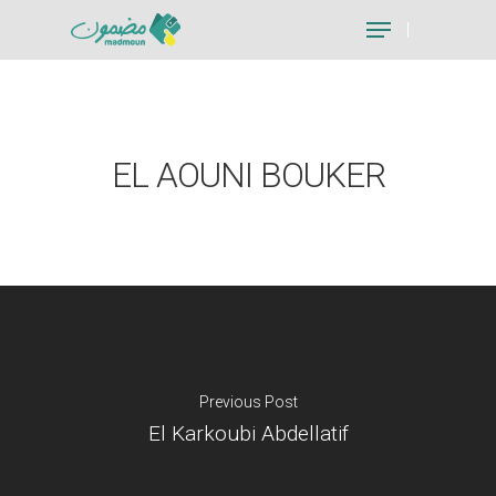
Hit enter to search or ESC to close
EL AOUNI BOUKER
Previous Post
El Karkoubi Abdellatif
Je suis un particu