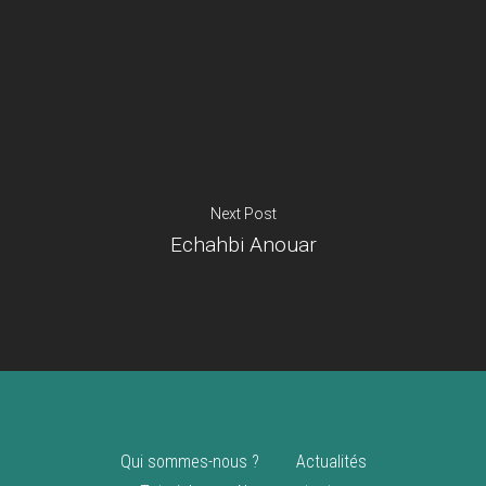
Je suis un
commerçant
Trouver un point
vente
Nouveautés
Next Post
Echahbi Anouar
Qui sommes-nous ?
Actualités