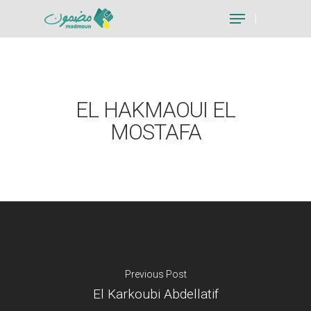
Hit enter to search or ESC to close
EL HAKMAOUI EL
MOSTAFA
Previous Post
El Karkoubi Abdellatif
Je suis un particu