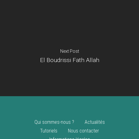
Je suis un
commerçant
Trouver un point
vente
Nouveautés
Next Post
El Boudrissi Fath Allah
Qui sommes-nous ?
Actualités
Tutoriels
Nous contacter