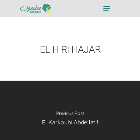
Hit enter to search or ESC to close
EL HIRI HAJAR
Previous Post
El Karkoubi Abdellatif
Je suis un particu