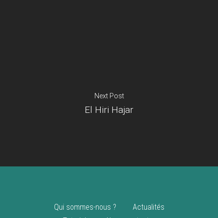
Je suis un
commerçant
Trouver un point
vente
Nouveautés
Next Post
El Hiri Hajar
Qui sommes-nous ?
Actualités