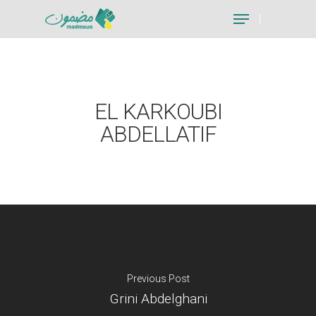
Hit enter to search or ESC to close
EL KARKOUBI
ABDELLATIF
Previous Post
Grini Abdelghani
Je suis un particu