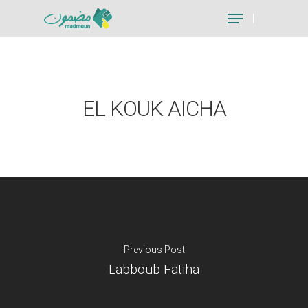
Hit enter to search or ESC to close
EL KOUK AICHA
Previous Post
Labboub Fatiha
Je suis un particu