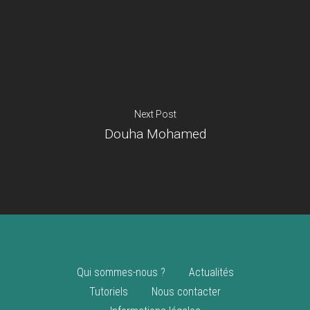
Je suis un
commerçant
Trouver un point
vente
Nouveautés
Next Post
Douha Mohamed
Qui sommes-nous ?
Actualités
Tutoriels
Nous contacter