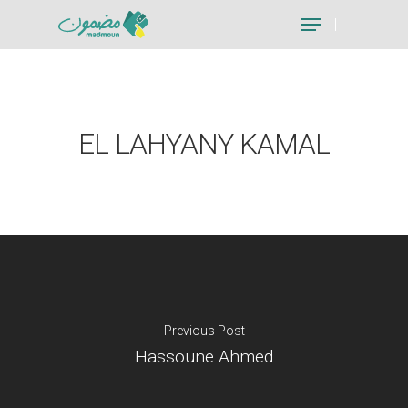
Hit enter to search or ESC to close
EL LAHYANY KAMAL
Previous Post
Hassoune Ahmed
Je suis un particu