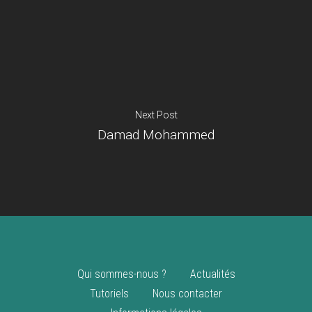
Je suis un
commerçant
Trouver un point
vente
Nouveautés
Next Post
Damad Mohammed
Qui sommes-nous ?
Actualités
Tutoriels
Nous contacter