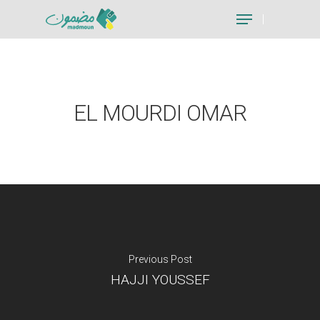
Hit enter to search or ESC to close
EL MOURDI OMAR
Previous Post
HAJJI YOUSSEF
Je suis un particu