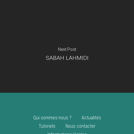
Je suis un
commerçant
Trouver un point
vente
Nouveautés
Next Post
SABAH LAHMIDI
Qui sommes-nous ?
Actualités
Tutoriels
Nous contacter