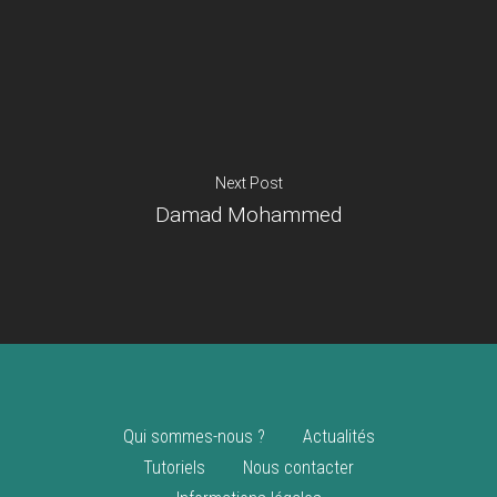
Je suis un
commerçant
Trouver un point
vente
Nouveautés
Next Post
Damad Mohammed
Qui sommes-nous ?
Actualités
Tutoriels
Nous contacter