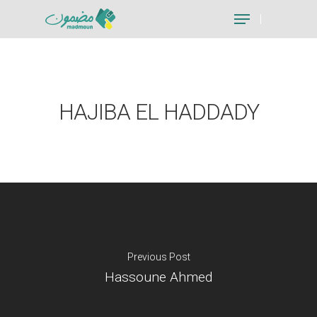
Hit enter to search or ESC to close
HAJIBA EL HADDADY
Previous Post
Hassoune Ahmed
Je suis un particu