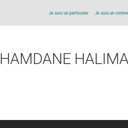
Je suis un particulier
Je suis un comm
HAMDANE HALIM