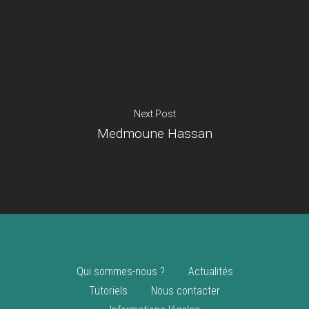
Je suis un
commerçant
Trouver un point
vente
Nouveautés
Next Post
Medmoune Hassan
Qui sommes-nous ?
Actualités
Tutoriels
Nous contacter