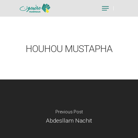
Hit enter to search or ESC to close
HOUHOU MUSTAPHA
Previous Post
Abdesllam Nachit
Je suis un particu