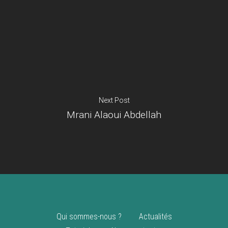
Je suis un
commerçant
Trouver un point
vente
Nouveautés
Next Post
Mrani Alaoui Abdellah
Qui sommes-nous ?
Actualités