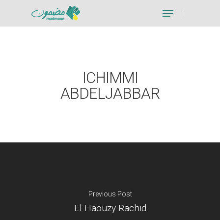
Hit enter to search or ESC to close
ICHIMMI
ABDELJABBAR
Previous Post
El Haouzy Rachid
Je suis un particu