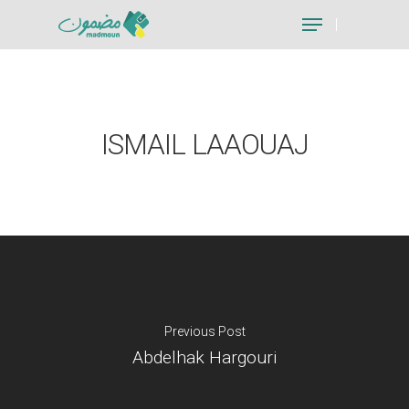
Hit enter to search or ESC to close
ISMAIL LAAOUAJ
Previous Post
Abdelhak Hargouri
Je suis un particu