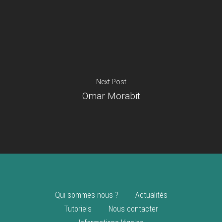
Je suis un
commerçant
Trouver un point
vente
Nouveautés
Next Post
Omar Morabit
Qui sommes-nous ?
Actualités
Tutoriels
Nous contacter