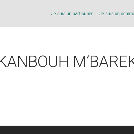
Je suis un particulier
Je suis un comm
KANBOUH M’BARE