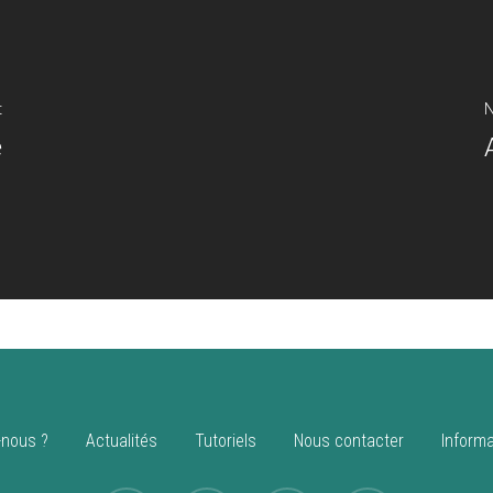
t
N
e
nous ?
Actualités
Tutoriels
Nous contacter
Informa