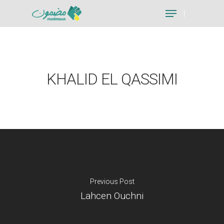
Hit enter to search or ESC to close
KHALID EL QASSIMI
Previous Post
Lahcen Ouchni
Je suis un particu