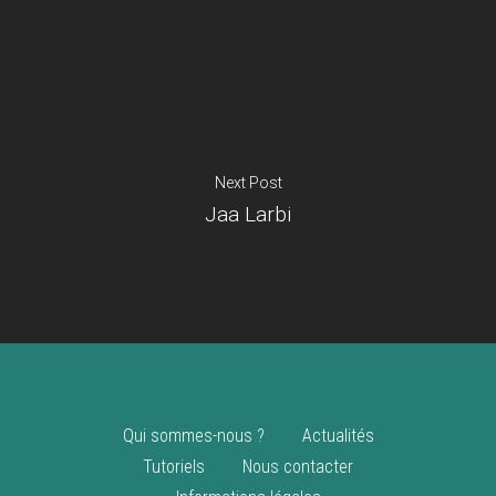
Je suis un
commerçant
Trouver un point
vente
Nouveautés
Next Post
Jaa Larbi
Qui sommes-nous ?
Actualités
Tutoriels
Nous contacter