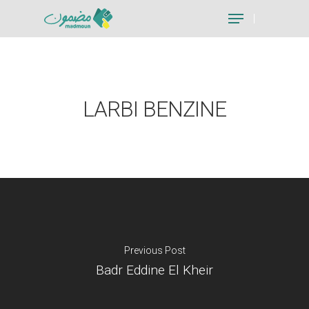
Hit enter to search or ESC to close
LARBI BENZINE
Previous Post
Badr Eddine El Kheir
Je suis un particu