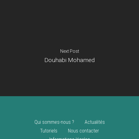
Je suis un
commerçant
Trouver un point
vente
Nouveautés
Next Post
Douhabi Mohamed
Qui sommes-nous ?
Actualités
Tutoriels
Nous contacter