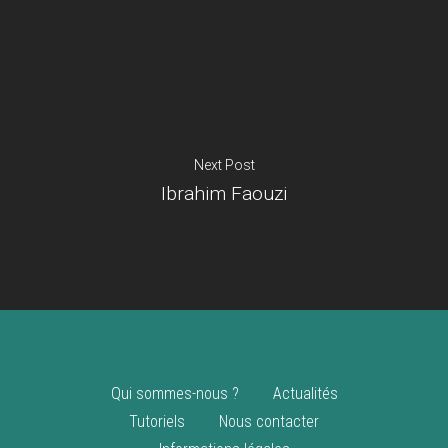
Je suis un
commerçant
Trouver un point
vente
Nouveautés
Next Post
Ibrahim Faouzi
Qui sommes-nous ?
Actualités
Tutoriels
Nous contacter