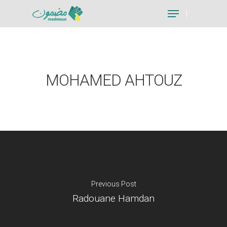
Hit enter to search or ESC to close
MOHAMED AHTOUZ
Previous Post
Radouane Hamdan
Je suis un particu