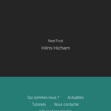
Je suis un
commerçant
Trouver un point
vente
Nouveautés
Next Post
Hilmi Hicham
Qui sommes-nous ?
Actualités
Tutoriels
Nous contacter