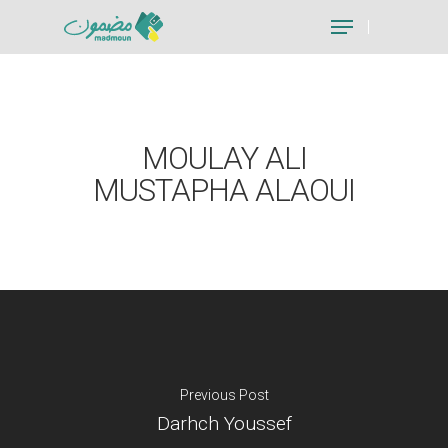
Hit enter to search or ESC to close
MOULAY ALI
MUSTAPHA ALAOUI
Previous Post
Darhch Youssef
Je suis un particu