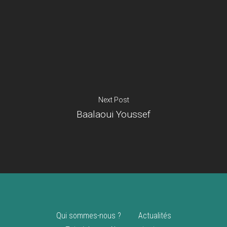
Je suis un
commerçant
Trouver un point
vente
Nouveautés
Next Post
Baalaoui Youssef
Qui sommes-nous ?
Actualités