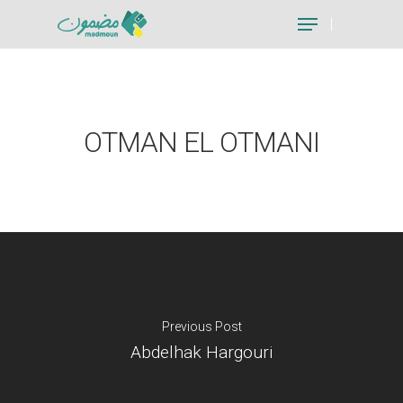
Hit enter to search or ESC to close
OTMAN EL OTMANI
Previous Post
Abdelhak Hargouri
Je suis un particu