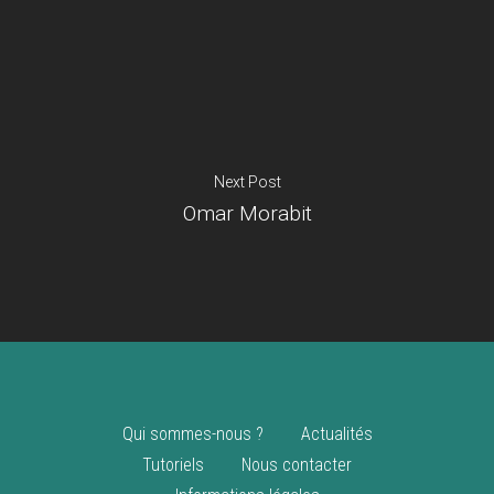
Je suis un
commerçant
Trouver un point
vente
Nouveautés
Next Post
Omar Morabit
Qui sommes-nous ?
Actualités
Tutoriels
Nous contacter