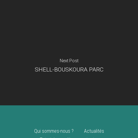
Je suis un
commerçant
Trouver un point
vente
Nouveautés
Next Post
SHELL-BOUSKOURA PARC
Qui sommes-nous ?
Actualités