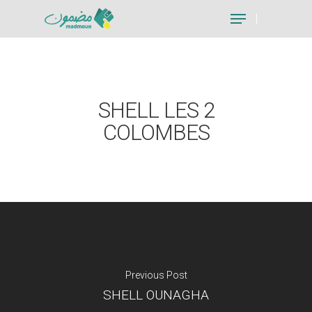
Hit enter to search or ESC to close
SHELL LES 2
COLOMBES
Previous Post
SHELL OUNAGHA
Je suis un particu