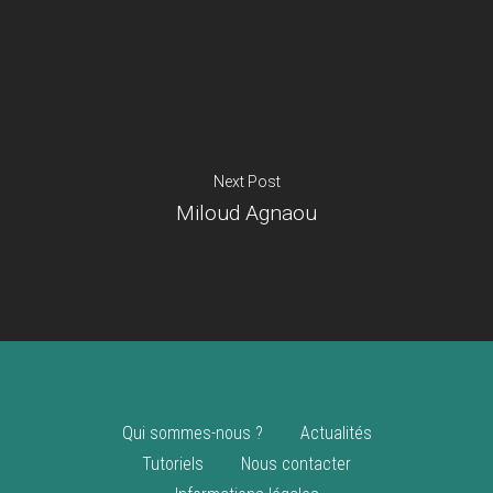
Je suis un
commerçant
Trouver un point
vente
Nouveautés
Next Post
Miloud Agnaou
Qui sommes-nous ?
Actualités
Tutoriels
Nous contacter