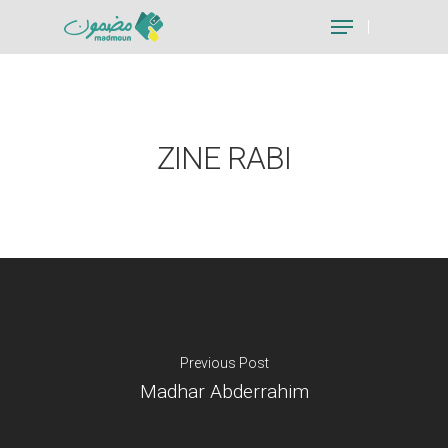
Hit enter to search or ESC to close
ZINE RABI
Previous Post
Madhar Abderrahim
Je suis un particu