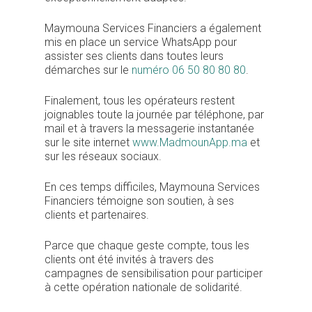
Je suis un
Maymouna Services Financiers a également
commerçant
mis en place un service WhatsApp pour
assister ses clients dans toutes leurs
Trouver un point
démarches sur le
numéro 06 50 80 80 80
.
vente
Finalement, tous les opérateurs restent
Nouveautés
joignables toute la journée par téléphone, par
mail et à travers la messagerie instantanée
sur le site internet
www.MadmounApp.ma
et
sur les réseaux sociaux.
En ces temps difficiles, Maymouna Services
Financiers témoigne son soutien, à ses
clients et partenaires.
Parce que chaque geste compte, tous les
clients ont été invités à travers des
campagnes de sensibilisation pour participer
à cette opération nationale de solidarité.