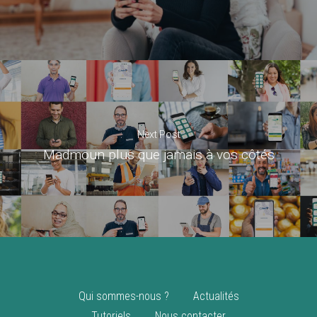
Next Post
Madmoun plus que jamais à vos côtés
Qui sommes-nous ?
Actualités
Tutoriels
Nous contacter