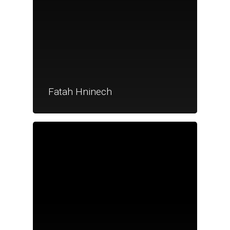
Fatah Hninech
Je suis un particu
Je suis un
commerçant
Trouver un point
vente