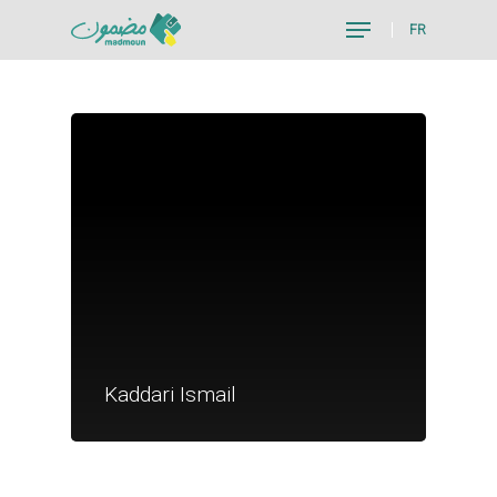
FR
Hit enter to search or ESC to close
Je suis un particu
Je suis un
Kaddari Ismail
commerçant
Trouver un point