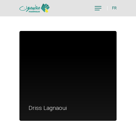
FR
Hit enter to search or ESC to close
Je suis un particu
Je suis un
Driss Lagnaoui
commerçant
Trouver un point