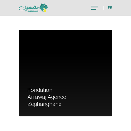
FR
Hit enter to search or ESC to close
Fondation
Je suis un particu
Arrawaj Agence
Je suis un
Zeghanghane
commerçant
Trouver un point