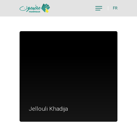
FR
Hit enter to search or ESC to close
Je suis un particu
Je suis un
Jellouli Khadija
commerçant
Trouver un point