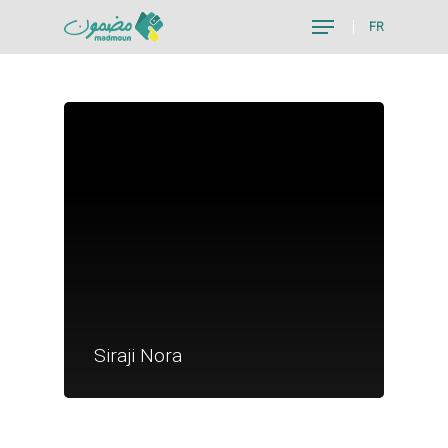
FR
Hit enter to search or ESC to close
Je suis un particu
Je suis un
Siraji Nora
commerçant
Trouver un point