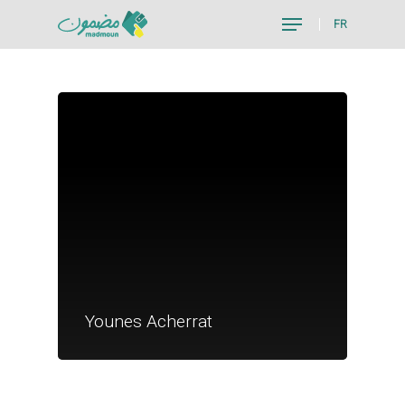
FR
Hit enter to search or ESC to close
Je suis un particu
Je suis un
Younes Acherrat
commerçant
Trouver un point