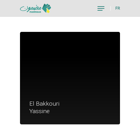
FR
Hit enter to search or ESC to close
Je suis un particu
El Bakkouri
Je suis un
Yassine
commerçant
Trouver un point