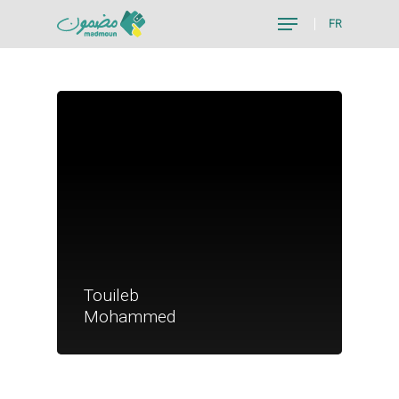
FR
Hit enter to search or ESC to close
Je suis un particu
Touileb
Je suis un
Mohammed
commerçant
Trouver un point