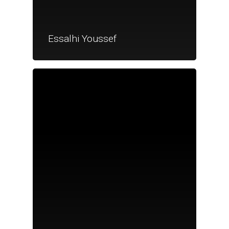
Essalhi Youssef
Je suis un particu
Je suis un
commerçant
Trouver un point
vente
Nouveautés