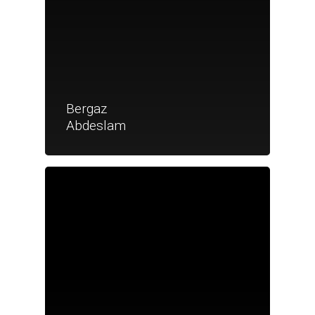
Bergaz
Abdeslam
Je suis un particu
Je suis un
commerçant
Trouver un point
vente