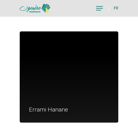
FR
Hit enter to search or ESC to close
Je suis un particu
Je suis un
Errami Hanane
commerçant
Trouver un point